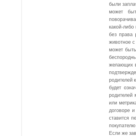
были заплач
может быт
поворачива
какой-либо
без права 
животное с 
может быть
беспородны
желающих в
подтвержде
родителей к
будет озна
родителей 
или метрик
договоре и
ставится п
покупателю
Если же за