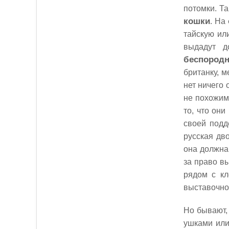
потомки. Т
кошки
. На
тайскую ил
выдадут д
беспород
британку, м
нет ничего 
не похожим
то, что они
своей подд
русская дв
она должна 
за право в
рядом с кл
выставочном
Но бывают,
ушками или