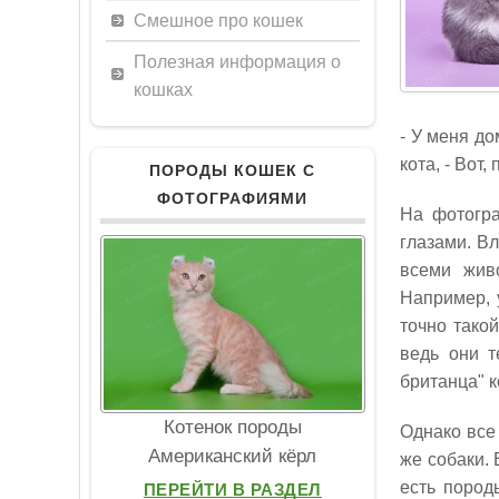
Смешное про кошек
Полезная информация о
кошках
- У меня до
кота, - Вот
ПОРОДЫ КОШЕК С
ФОТОГРАФИЯМИ
На фотогра
глазами. Вл
всеми живо
Например, 
точно тако
ведь они т
британца" к
Котенок породы
Однако все 
Американский кёрл
же собаки. 
есть пород
ПЕРЕЙТИ В РАЗДЕЛ