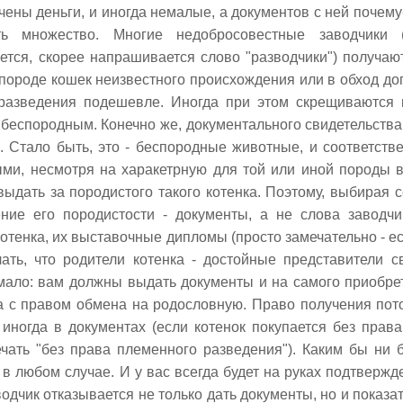
ены деньги, и иногда немалые, а документов с ней почему
ь множество. Многие недобросовестные заводчики 
ется, скорее напрашивается слово "разводчики") получа
 породе кошек неизвестного происхождения или в обход до
разведения подешевле. Иногда при этом скрещиваются 
беспородным. Конечно же, документального свидетельства 
. Стало быть, это - беспородные животные, и соответстве
ми, несмотря на харакетрную для той или иной породы в
ыдать за породистого такого котенка. Поэтому, выбирая с
ние его породистости - документы, а не слова заводчи
отенка, их выставочные дипломы (просто замечательно - есл
чать, что родители котенка - достойные представители 
мало: вам должны выдать документы и на самого приобре
а с правом обмена на родословную. Право получения пот
 иногда в документах (если котенок покупается без прав
ечать "без права племенного разведения"). Каким бы ни 
 в любом случае. И у вас всегда будет на руках подтверж
водчик отказывается не только дать документы, но и показ