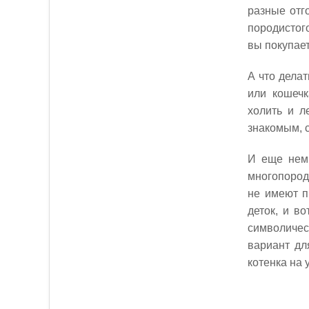
разные отг
породистог
вы покупает
А что делат
или кошечк
холить и л
знакомым,
И еще немн
многопород
не имеют п
деток, и во
символичес
вариант дл
котенка на 