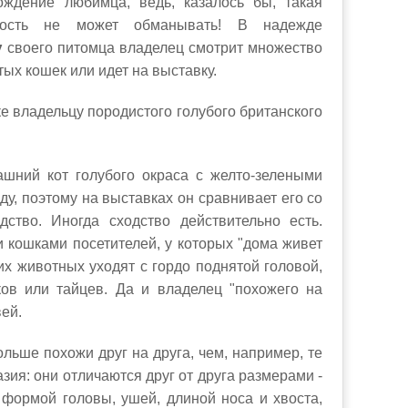
ождение любимца, ведь, казалось бы, такая
ность не может обманывать! В надежде
у
своего питомца владелец смотрит множество
ых кошек или идет на выставку.
вке владельцу породистого голубого британского
шний кот голубого окраса с желто-зелеными
ду, поэтому на выставках он сравнивает его со
ство. Иногда сходство действительно есть.
 кошками посетителей, у которых "дома живет
их животных уходят с гордо поднятой головой,
ков или тайцев. Да и владелец "похожего на
вей.
ольше похожи друг на друга, чем, например, те
зия: они отличаются друг от друга размерами -
 формой головы, ушей, длиной носа и хвоста,