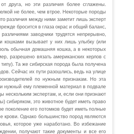
от друга, но эти различия более сглажены.
елкой не более, чем втрое. Некоторые породы
что различия между ними заметит лишь эксперт
прежде бросится в глаза окрас и общий баланс,
 различиями заводчики трудятся непрерывно,
и кошками вызывает у них лишь улыбку (или
 роль обычная домашняя кошка, а в некоторых
ер, разрешено вязать американских керлов с
типу). Та же сибирская порода была получена
дов. Сейчас их пути разошлись, ведь на улице
роизводителей по нужным признакам. Но эта
йти нужный ему племенной материал в подвале
ды нескольким экспертам, и, если они признают
) сибиряком, это животное будет иметь право
ое поколение его потомков будет иметь полные
е крови. Однако большинство пород являются
овья, которое уже наработано. Во избежание
дении, получают такие документы и все его