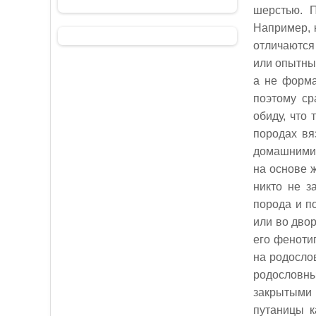
шерстью. П
Например, 
отличаются
или опытный
а не форма
поэтому ср
обиду, что
породах вя
домашними 
на основе 
никто не з
порода и п
или во двор
его феноти
на родосло
родословны
закрытыми 
путаницы к