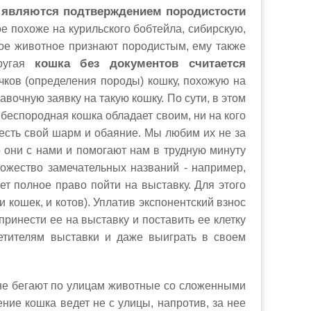
 являются подтверждением породистости
е похоже на курильского бобтейла, сибирскую,
кое животное признают породистым, ему также
другая
кошка без документов считается
чков (определения породы) кошку, похожую на
авочную заявку на такую кошку. По сути, в этом
 беспородная кошка обладает своим, ни на кого
есть свой шарм и обаяние. Мы любим их не за
то они с нами и помогают нам в трудную минуту
ожество замечательных названий - например,
т полное право пойти на выставку. Для этого
 кошек, и котов). Уплатив экспонентский взнос
ринести ее на выставку и поставить ее клетку
етителям выставки и даже выиграть в своем
 не бегают по улицам животные со сложенными
ние кошка ведет не с улицы, напротив, за нее