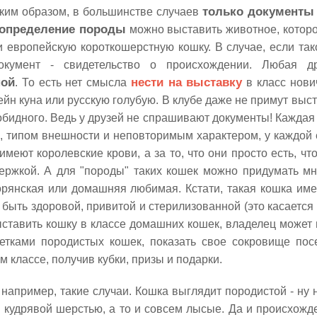
аким образом, в большинстве случаев
только документы
определение породы
можно выставить животное, которо
и европейскую короткошерстную кошку. В случае, если та
окумент - свидетельство о происхождении. Любая 
ной
. То есть нет смысла
нести на выставку
в класс нови
ейн куна или русскую голубую. В клубе даже не примут выст
обидного. Ведь у друзей не спрашивают документы! Каждая
, типом внешности и неповторимым характером, у каждой 
 имеют королевские крови, а за то, что они просто есть, ч
ержкой. А для "породы" таких кошек можно придумать мн
орянская или домашняя любимая. Кстати, такая кошка имее
быть здоровой, привитой и стерилизованной (это касается и
ыставить кошку в классе домашних кошек, владелец может п
етками породистых кошек, показать свое сокровище пос
 классе, получив кубки, призы и подарки.
 например, такие случаи. Кошка выглядит породистой - ну
 кудрявой шерстью, а то и совсем лысые. Да и происхожде