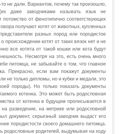
-то не дали. Вариантов, почему так произошло,
(их даже заводчиками называть язык не
ют потомство от фенотипично соответствующих
говора получают котят от животных, купленных
представители разных пород или породистое
о происхождении котят от таких вязок нет и не
нно все котята от такой кошки или кота будут
нешность. Несмотря на это, есть очень много
ебе питомца, не забывайте о том, что главное
ка. Прекрасно, если вам покажут документы
и не только дипломы, но и кубки и медали, это
своей породы). Но только показать документы
таемого котенка. Это может быть родословная
омства от котенка в будущем прописывается в
а на разведение, на метрике или родословной
был документ, серьезный заводчик выдаст его
дение породистости своего домашнего питомца.
ать родословные родителей, выдумывая на ходу