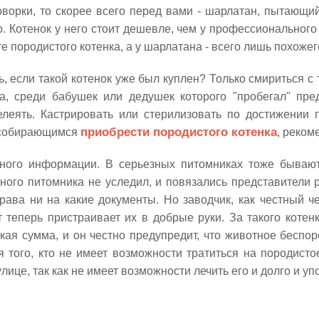
оворки, то скорее всего перед вами - шарлатан, пытающ
о. Котенок у него стоит дешевле, чем у профессионального
е породистого котенка, а у шарлатана - всего лишь похожег
ь, если такой котенок уже был куплен? Только смириться с
а, среди бабушек или дедушек которого "пробегал" пред
елеять. Кастрировать или стерилизовать по достижении 
 собирающимся
приобрести породистого котенка
, реком
ого информации. В серьезных питомниках тоже бывают 
ного питомника не уследил, и повязались представители р
рава ни на какие документы. Но заводчик, как честный ч
т теперь пристраивает их в добрые руки. За такого котен
кая сумма, и он честно предупредит, что животное беспор
я того, кто не имеет возможности тратиться на породисто
улице, так как не имеет возможности лечить его и долго и упо