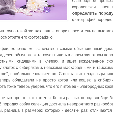
благородное происх
королевская внеш
определить пород
фотографий породист
ма точно такой же, как ваш, - говорит посетитель на выста
, посмотрите его фотографию.
фии, конечно же, запечатлен самый обыкновенный дома
аделец обычного кота хочет видеть в своем животном поро
тными, сидящими в клетках, и ищет вожделенное сход
у клеток с сибиряками, невскими маскарадными и тайскими
й же", наибольшее количество. С выставких владельцы так
еперь обладатели не просто котов или кошек, а сибиря
ота тоже теперь уверен, что его питомец - благородных кро
не так просто, как кажется. Кошки разных пород вообще б
В породах собак селекция достигла невероятного разнообра
ы, разница в размерах которых - десятки раз; отличаются