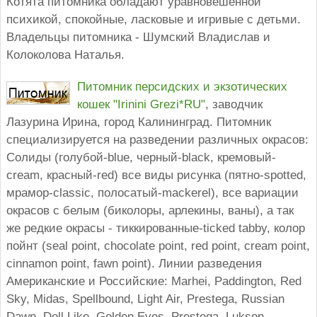
Котята питомника обладают уравновешенной
психикой, спокойные, ласковые и игривые с детьми.
Владельцы питомника - Шумский Владислав и
Колоколова Наталья.
Питомник персидских и экзотических
кошек "Irinini Grezi*RU"
, заводчик
Лазурина Ирина, город Калининград. Питомник
специализируется на разведении различных окрасов:
Солиды (голубой-blue, черный-black, кремовый-
cream, красный-red) все виды рисунка (пятно-spotted,
мрамор-classic, полосатый-mackerel), все вариации
окрасов с белым (биколоры, арлекины, ваны), а так
же редкие окрасы - тиккированные-ticked tabby, колор
пойнт (seal point, chocolate point, red point, cream point,
cinnamon point, fawn point). Линии разведения
Американские и Российские: Marhei, Paddington, Red
Sky, Midas, Spellbound, Light Air, Prestega, Russian
Dawn, Doll Like, Golden Eyes, Prestega, Lukson,