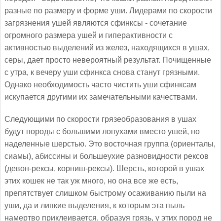
разные по размеру и форме уши. Лидерами по скорости
загрязнения ушей являются сфинксы - сочетание
огромного размера ушей и гиперактивности с
активностью выделений из желез, находящихся в ушах,
серы, дает просто невероятный результат. Почищенные
с утра, к вечеру уши сфинкса снова станут грязными.
Однако необходимость часто чистить уши сфинксам
искупается другими их замечательными качествами.
Следующими по скорости грязеобразования в ушах
будут породы с большими лопухами вместо ушей, но
наделенные шерстью. Это восточная группа (ориенталы,
сиамы), абиссины и большеухие разновидности рексов
(девон-рексы, корниш-рексы). Шерсть, которой в ушах
этих кошек не так уж много, но она все же есть,
препятствует слишком быстрому осаживанию пыли на
уши, да и липкие выделения, к которым эта пыль
намертво приклеивается, образуя грязь, у этих пород не