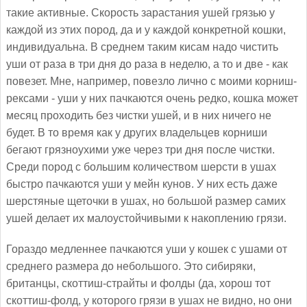
такие активные. Скорость зарастания ушей грязью у
каждой из этих пород, да и у каждой конкретной кошки,
индивидуальна. В среднем таким кисам надо чистить
уши от раза в три дня до раза в неделю, а то и две - как
повезет. Мне, например, повезло лично с моими корниш-
рексами - уши у них пачкаются очень редко, кошка может
месяц проходить без чистки ушей, и в них ничего не
будет. В то время как у других владельцев корниши
бегают грязноухими уже через три дня после чистки.
Среди пород с большим количеством шерсти в ушах
быстро пачкаются уши у мейн кунов. У них есть даже
шерстяные щеточки в ушах, но большой размер самих
ушей делает их малоустойчивыми к накоплению грязи.
Гораздо медленнее пачкаются уши у кошек с ушами от
среднего размера до небольшого. Это сибиряки,
британцы, скоттиш-страйты и фолды (да, хорош тот
скоттиш-фолд, у которого грязи в ушах не видно, но они